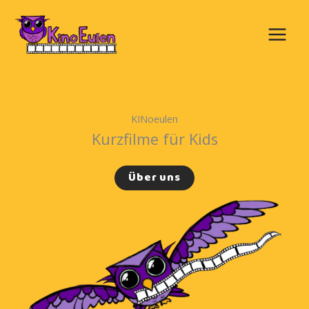
Zum
Inhalt
springen
Main
Menu
KINoeulen
Kurzfilme für Kids
Über uns