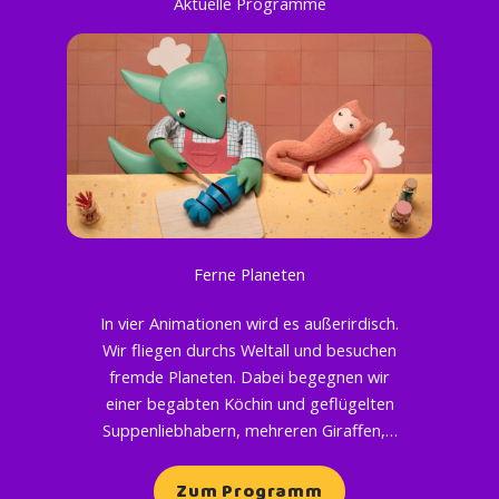
Aktuelle Programme
Ferne Planeten
In vier Animationen wird es außerirdisch.
Wir fliegen durchs Weltall und besuchen
fremde Planeten. Dabei begegnen wir
einer begabten Köchin und geflügelten
Suppenliebhabern, mehreren Giraffen,…
Zum Programm