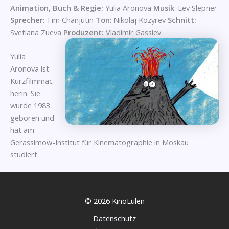
Animation, Buch & Regie:
Yulia Aronova
Musik
: Lev Slepner
Sprecher
: Tim Chanjutin
Ton
: Nikolaj Kozyrev
Schnitt:
Svetlana Zueva
Produzent:
Vladimir Gassiev
Yulia
Aronova ist
Kurzfilmmac
herin. Sie
wurde 1983
geboren und
hat am
Gerassimow-Institut für Kinematographie in Moskau
studiert.
© 2026 KinoEulen
Datenschutz