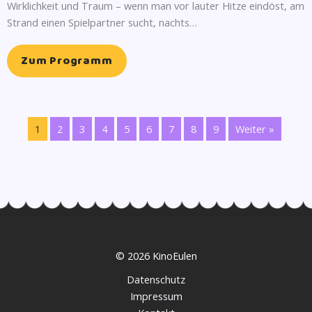
Wirklichkeit und Traum – wenn man vor lauter Hitze eindöst, am
Strand einen Spielpartner sucht, nachts…
Zum Programm
1
2
3
4
5
6
7
8
9
Weiter »
© 2026 KinoEulen
Datenschutz
Impressum