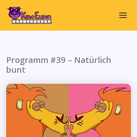
Zum
Inhalt
springen
Main
Menu
Programm #39 – Natürlich
bunt