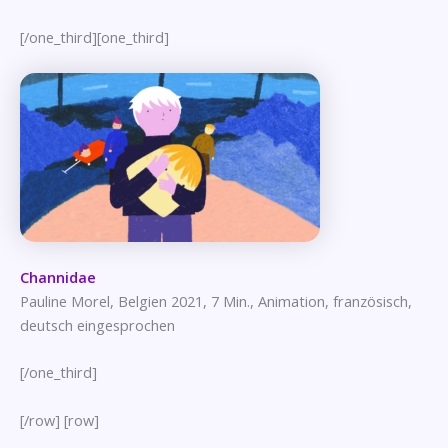
[/one_third][one_third]
Channidae
Pauline Morel, Belgien 2021, 7 Min., Animation, französisch,
deutsch eingesprochen
[/one_third]
[/row] [row]