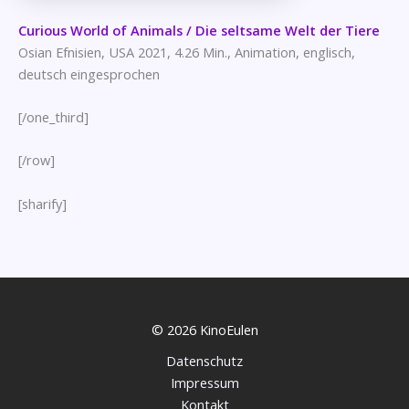
Curious World of Animals / Die seltsame Welt der Tiere
Osian Efnisien, USA 2021, 4.26 Min., Animation, englisch,
deutsch eingesprochen
[/one_third]
[/row]
[sharify]
© 2026 KinoEulen
Datenschutz
Impressum
Kontakt