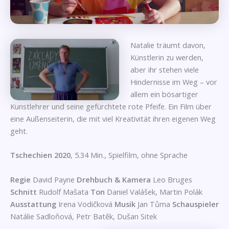
Natalie träumt davon,
Künstlerin zu werden,
aber ihr stehen viele
Hindernisse im Weg – vor
allem ein bösartiger
Kunstlehrer und seine gefürchtete rote Pfeife. Ein Film über
eine Außenseiterin, die mit viel Kreativität ihren eigenen Weg
geht.
Tschechien 2020
, 5.34 Min., Spielfilm, ohne Sprache
Regie
David Payne
Drehbuch & Kamera
Leo Bruges
Schnitt
Rudolf Mašata
Ton
Daniel Valášek, Martin Polák
Ausstattung
Irena Vodičková
Musik
Jan Tůma
Schauspieler
Natálie Sadloňová, Petr Batěk, Dušan Sitek