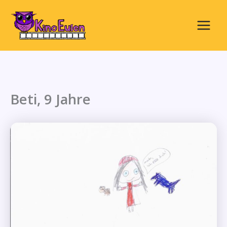
Zum
Inhalt
springen
Main
Menu
Beti, 9 Jahre