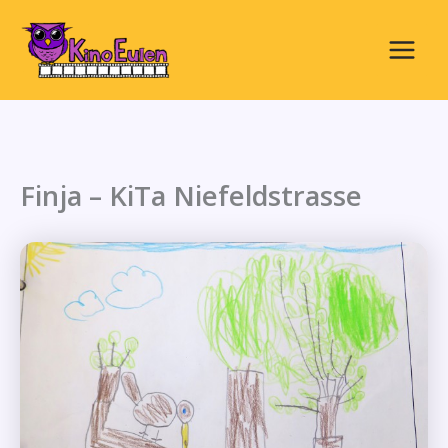
Zum
Inhalt
springen
Main
Menu
Finja – KiTa Niefeldstrasse