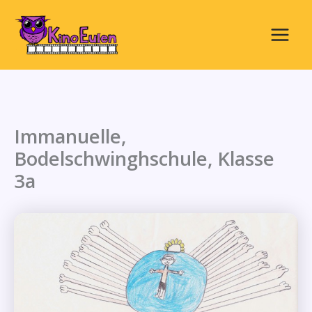
Zum
Inhalt
springen
Main
Menu
Immanuelle,
Bodelschwinghschule, Klasse
3a