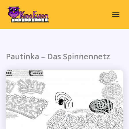
Zum
Inhalt
springen
Main
Menu
Pautinka – Das Spinnennetz