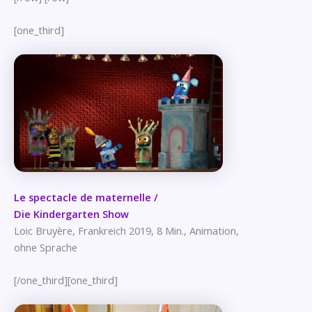
[one_third]
Le spectacle de maternelle /
Die Kindergarten Show
Loic Bruyère, Frankreich 2019, 8 Min., Animation,
ohne Sprache
[/one_third][one_third]