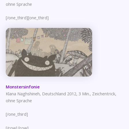
ohne Sprache
[/one_third][one_third]
Monstersinfonie
Klana Naghshineh, Deutschland 2012, 3 Min., Zeichentrick,
ohne Sprache
[/one_third]
[/row] [row]