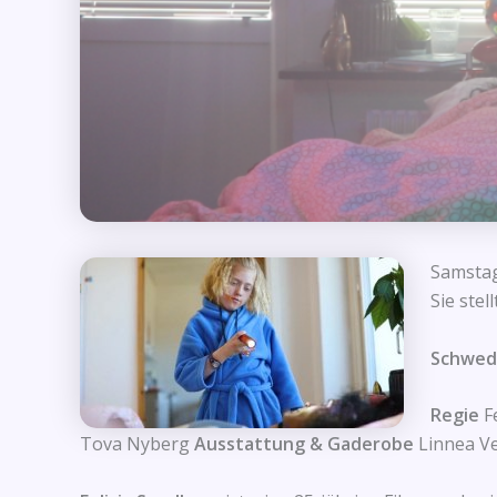
Samstag
Sie stel
Schwed
Regie
F
Tova Nyberg
Ausstattung & Gaderobe
Linnea V