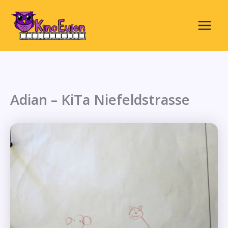
Zum
Inhalt
springen
Main
Menu
Adian – KiTa Niefeldstrasse