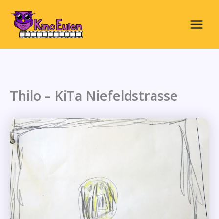
Zum
Inhalt
springen
Main
Menu
Thilo – KiTa Niefeldstrasse