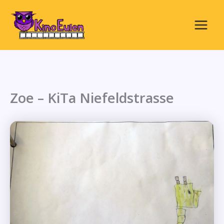
Zum
Inhalt
springen
Main
Menu
Zoe – KiTa Niefeldstrasse