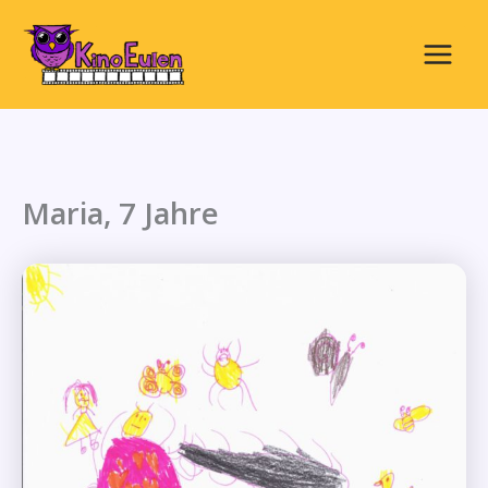
Zum
Inhalt
springen
Main
Menu
Maria, 7 Jahre